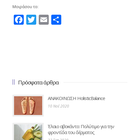
Μοιράσου το:
Facebook
Twitter
Email
Μοιραστείτε
Πρόσφατα άρθρα
ΑΝΑΚΟΙΝΩΣΗ HolisticBalance
10 Νοέ 2020
Έλαιο αβοκάντο: Πολύτιμο για την
φροντίδα του δέρματος