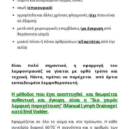
ακμή (
επικουρικά
)
ιγμορίτιδα και άλλες χρόνιες φλεγμονές (
όχι
όταν είναι
σε έξαρση)
μετά από χειρουργικές επεμβάσεις (
με έγκριση
από
θεράποντα ιατρό)
μυϊκοί πόνοι ή πόνοι αρθρώσεων (
εξαρτάται
από την
αιτία)
Είναι πολύ σημαντικό, η εφαρμογή του
λεμφοντραινάζ να γίνεται με ορθό τρόπο και
τεχνική. Πάντα, πρέπει να παρέχεται από άρτια
εκπαιδευμένο λεμφοθεραπευτή.
Η μέθοδος που έχει αναπτυχθεί και θεωρείται
αυθεντική και έγκυρη, είναι η “δια χειρός
λεμφική παροχέτευση” (
Manual
Lymph
Drainage)
κατά
Emil
Vodder.
Εφαρμόζεται σε όλο το σώμα και στο πρόσωπο. Η κάθε
συνεδρία διαρκεί 60΄-70΄. Η συχνότητα και ο αριθμός των