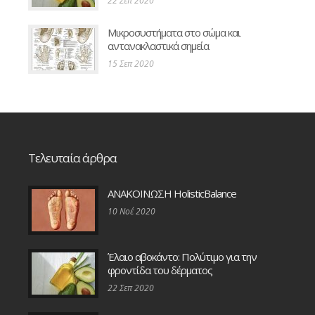
22 Σεπ 2020
Μικροσυστήματα στο σώμα και
αντανακλαστικά σημεία
15 Σεπ 2020
Τελευταία άρθρα
ΑΝΑΚΟΙΝΩΣΗ HolisticBalance
10 Νοέ 2020
Έλαιο αβοκάντο: Πολύτιμο για την
φροντίδα του δέρματος
22 Σεπ 2020