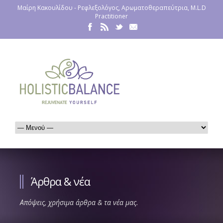
Μαίρη Κακουλίδου - Ρεφλεξολόγος, Αρωματοθεραπεύτρια, M.L.D
Practitioner
Άρθρα & νέα
Απόψεις, χρήσιμα άρθρα & τα νέα μας.