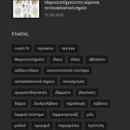
Μικροσυστήματα στο σώμα και
αντανακλαστικά σημεία
15 Σεπ 2020
Ετικέτες
covid-19
rejuvance
tea tree
Μικροσυστήματα
έλαια
έλαιο
αβοκάντο
αιθέρια έλαια
ανοσοποιητικό σύστημα
αντανακλαστικά σημεία
αντιγήρανση
αρωματοθεραπεία
βάμματα
βασιλικός
δέρμα
δενδρολίβανο
κηραλοιφή
λεβάντα
λεμφικό σύστημα
λεμφοντραινάζ
μέλι
μαλλιά
ομορφιά
περγαμόντο
πρόπολη