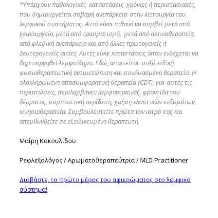
*Υπάρχουν παθολογικές καταστάσεις χρόνιες ή περιστασιακές,
που δημιουργείται σοβαρή ανεπάρκεια στην λειτουργία του
λεμφικού συστήματος. Αυτό είναι πιθανό να συμβεί μετά από
χειρουργείο, μετά από τραυματισμό, μετά από ακτινοθεραπεία,
από φλεβική ανεπάρκεια και από άλλες πρωτογενείς ή
δευτερογενείς αιτίες. Αυτές είναι καταστάσεις όπου ενδέχεται να
δημιουργηθεί λεμφοίδημα. Εδώ, απαιτείται πολύ ειδική,
φυσιοθεραπευτική αντιμετώπιση και συνδυασμένη θεραπεία. Η
ολοκληρωμένη αποσυμφορητική θεραπεία (CDT), για αυτές τις
περιπτώσεις, περιλαμβάνει: λεμφοντραινάζ, φροντίδα του
δέρματος, συμπιεστική περίδεση, χρήση ελαστικών ενδυμάτων,
κινησιοθεραπεία. Συμβουλευτείτε πρώτα τον ιατρό σας και
απευθυνθείτε σε εξειδικευμένο θεραπευτή.
Μαίρη Κακουλίδου
Ρεφλεξολόγος / Αρωματοθεραπεύτρια / MLD Practitioner
Διαβάστε, το πρώτο μέρος του αφιερώματος στο λεμφικό
σύστημα!