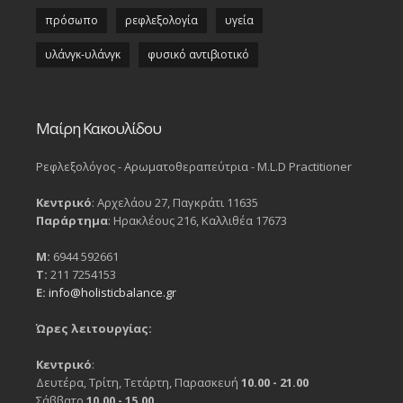
πρόσωπο
ρεφλεξολογία
υγεία
υλάνγκ-υλάνγκ
φυσικό αντιβιοτικό
Μαίρη Κακουλίδου
Ρεφλεξολόγος - Αρωματοθεραπεύτρια - M.L.D Practitioner
Κεντρικό
: Αρχελάου 27, Παγκράτι 11635
Παράρτημα
: Ηρακλέους 216, Καλλιθέα 17673
Μ:
6944 592661
Τ:
211 7254153
Ε:
info@holisticbalance.gr
Ώρες λειτουργίας:
Κεντρικό
:
Δευτέρα, Τρίτη, Τετάρτη, Παρασκευή
10.00 - 21.00
Σάββατο
10.00 - 15.00