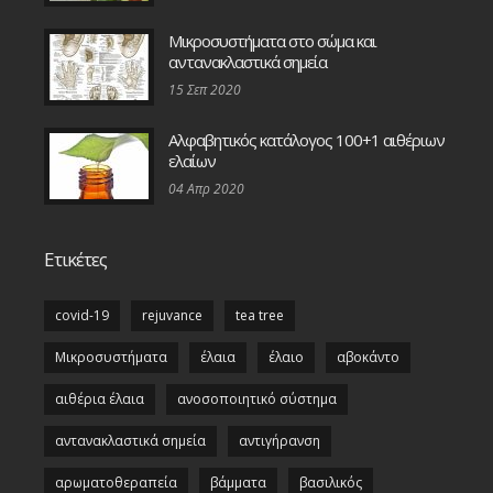
Μικροσυστήματα στο σώμα και
αντανακλαστικά σημεία
15 Σεπ 2020
Αλφαβητικός κατάλογος 100+1 αιθέριων
ελαίων
04 Απρ 2020
Ετικέτες
covid-19
rejuvance
tea tree
Μικροσυστήματα
έλαια
έλαιο
αβοκάντο
αιθέρια έλαια
ανοσοποιητικό σύστημα
αντανακλαστικά σημεία
αντιγήρανση
αρωματοθεραπεία
βάμματα
βασιλικός