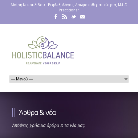
Μαίρη Κακουλίδου - Ρεφλεξολόγος, Αρωματοθεραπεύτρια, M.L.D
Practitioner
Άρθρα & νέα
Απόψεις, χρήσιμα άρθρα & τα νέα μας.