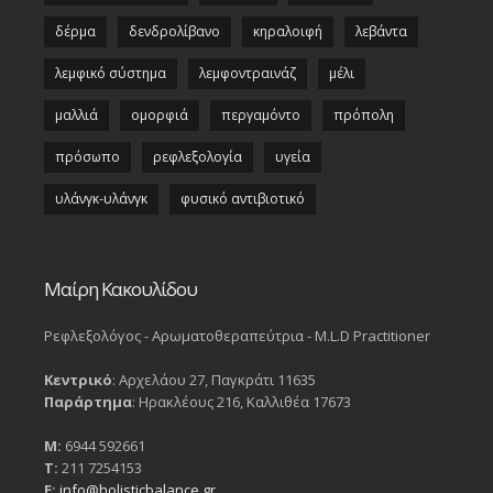
δέρμα
δενδρολίβανο
κηραλοιφή
λεβάντα
λεμφικό σύστημα
λεμφοντραινάζ
μέλι
μαλλιά
ομορφιά
περγαμόντο
πρόπολη
πρόσωπο
ρεφλεξολογία
υγεία
υλάνγκ-υλάνγκ
φυσικό αντιβιοτικό
Μαίρη Κακουλίδου
Ρεφλεξολόγος - Αρωματοθεραπεύτρια - M.L.D Practitioner
Κεντρικό
: Αρχελάου 27, Παγκράτι 11635
Παράρτημα
: Ηρακλέους 216, Καλλιθέα 17673
Μ:
6944 592661
Τ:
211 7254153
Ε:
info@holisticbalance.gr