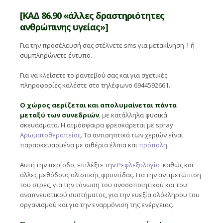
[ΚΑΔ 86.90 «άλλες δραστηριότητες
ανθρώπινης υγείας»]
Για την προσέλευσή σας στέλνετε sms για μετακίνηση 1 ή
συμπληρώνετε έντυπο.
Για να κλείσετε το ραντεβού σας και για σχετικές
πληροφορίες καλέστε στο τηλέφωνο 6944592661.
Ο χώρος αερίζεται και απολυμαίνεται πάντα
μεταξύ των συνεδριών
, με κατάλληλα φυσικά
σκευάσματα. Η ατμόσφαιρα φρεσκάρεται με spray
Αρωματοθεραπείας
. Τα αντισηπτικά των χεριών είναι
παρασκευασμένα με αιθέρια έλαια και
πρόπολη
.
Αυτή την περίοδο, επιλέξτε την
Ρεφλεξολογία
καθώς και
άλλες μεθόδους ολιστικής φροντίδας. Για την αντιμετώπιση
του στρες, για την τόνωση του ανοσοποιητικού και του
αναπνευστικού συστήματος, για την ευεξία ολόκληρου του
οργανισμού και για την εναρμόνιση της ενέργειας.