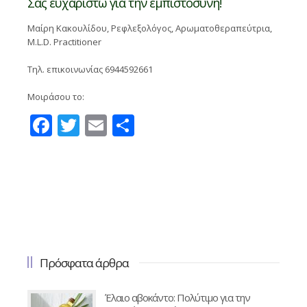
Σας ευχαριστώ για την εμπιστοσύνη!
Μαίρη Κακουλίδου, Ρεφλεξολόγος, Αρωματοθεραπεύτρια,
M.L.D. Practitioner
Τηλ. επικοινωνίας 6944592661
Μοιράσου το:
Facebook
Twitter
Email
Μοιραστείτε
Πρόσφατα άρθρα
Έλαιο αβοκάντο: Πολύτιμο για την