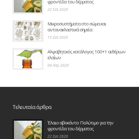
φροντίδα του δέρματος
22 Σεπ 2020
Μικροσυστήματα στο σώμα και
αντανακλαστικά σημεία
15 Σεπ 2020
Αλφαβητικός κατάλογος 100+1 αιθέριων
ελαίων
04 Απρ 2020
Τελευταία άρθρα
Έλαιο αβοκάντο: Πολύτιμο για την
φροντίδα του δέρματος
22 Σεπ 2020