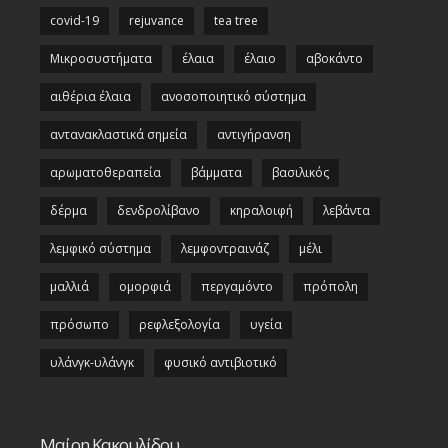
covid-19
rejuvance
tea tree
Μικροσυστήματα
έλαια
έλαιο
αβοκάντο
αιθέρια έλαια
ανοσοποιητικό σύστημα
αντανακλαστικά σημεία
αντιγήρανση
αρωματοθεραπεία
βάμματα
βασιλικός
δέρμα
δενδρολίβανο
κηραλοιφή
λεβάντα
λεμφικό σύστημα
λεμφοντραινάζ
μέλι
μαλλιά
ομορφιά
περγαμόντο
πρόπολη
πρόσωπο
ρεφλεξολογία
υγεία
υλάνγκ-υλάνγκ
φυσικό αντιβιοτικό
Μαίρη Κακουλίδου