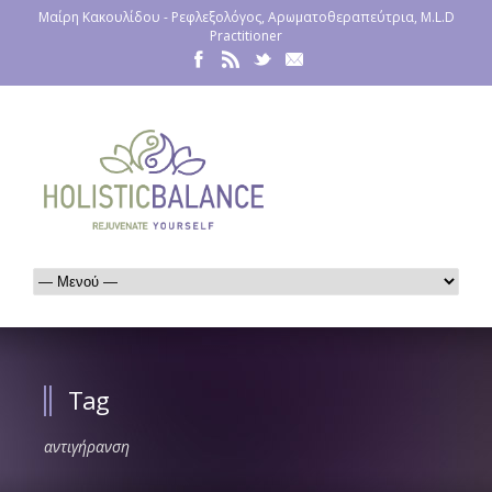
Μαίρη Κακουλίδου - Ρεφλεξολόγος, Αρωματοθεραπεύτρια, M.L.D
Practitioner
Tag
αντιγήρανση