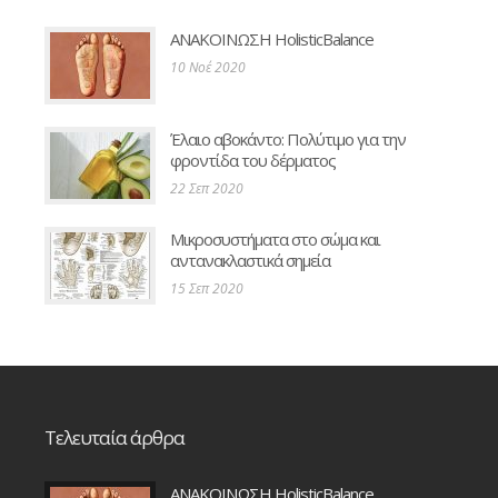
ΑΝΑΚΟΙΝΩΣΗ HolisticBalance
10 Νοέ 2020
Έλαιο αβοκάντο: Πολύτιμο για την
φροντίδα του δέρματος
22 Σεπ 2020
Μικροσυστήματα στο σώμα και
αντανακλαστικά σημεία
15 Σεπ 2020
Τελευταία άρθρα
ΑΝΑΚΟΙΝΩΣΗ HolisticBalance