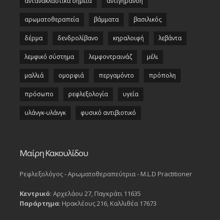
αντανακλαστικά σημεία
αντιγήρανση
αρωματοθεραπεία
βάμματα
βασιλικός
δέρμα
δενδρολίβανο
κηραλοιφή
λεβάντα
λεμφικό σύστημα
λεμφοντραινάζ
μέλι
μαλλιά
ομορφιά
περγαμόντο
πρόπολη
πρόσωπο
ρεφλεξολογία
υγεία
υλάνγκ-υλάνγκ
φυσικό αντιβιοτικό
Μαίρη Κακουλίδου
Ρεφλεξολόγος - Αρωματοθεραπεύτρια - M.L.D Practitioner
Κεντρικό
: Αρχελάου 27, Παγκράτι 11635
Παράρτημα
: Ηρακλέους 216, Καλλιθέα 17673