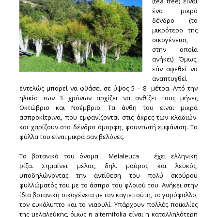
(tea tree) είναι
ένα μικρό
δένδρο (το
μικρότερο της
οικογένειας
στην οποία
ανήκει). Όμως,
εάν αφεθεί να
αναπτυχθεί
εντελώς μπορεί να φθάσει σε ύψος 5 – 8 μέτρα. Από την
ηλικία των 3 χρόνων αρχίζει να ανθίζει τους μήνες
Οκτώβριο και Νοέμβριο. Τα άνθη του είναι μικρά
ασπροκίτρινα, που εμφανίζονται στις άκρες των κλαδιών
και χαρίζουν στο δένδρο όμορφη, φουντωτή εμφάνιση. Τα
φύλλα του είναι μικρά σαν βελόνες.
Το βοτανικό του όνομα Melaleuca έχει ελληνική
ρίζα. Σημαίνει μέλας, δηλ. μαύρος και λευκός,
υποδηλώνοντας την αντίθεση του πολύ σκούρου
φυλλώματός του με το άσπρο του φλοιού του. Ανήκει στην
ίδια βοτανική οικογένεια με τον καγιεπούτη, το γαρύφαλλο,
τον ευκάλυπτο και το νιαουλί. Υπάρχουν πολλές ποικιλίες
της μελαλεύκης, όμως η alternifolia είναι η καταλληλότερη