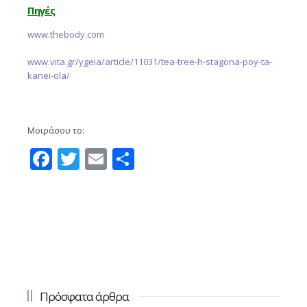
Πηγές
www.thebody.com
www.vita.gr/ygeia/article/11031/tea-tree-h-stagona-poy-ta-
kanei-ola/
Μοιράσου το:
Facebook
Twitter
Email
Μοιραστείτε
Πρόσφατα άρθρα