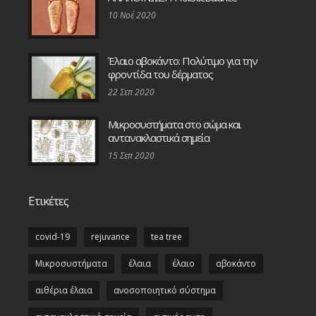
10 Νοέ 2020
Έλαιο αβοκάντο: Πολύτιμο για την
φροντίδα του δέρματος
22 Σεπ 2020
Μικροσυστήματα στο σώμα και
αντανακλαστικά σημεία
15 Σεπ 2020
Ετικέτες
covid-19
rejuvance
tea tree
Μικροσυστήματα
έλαια
έλαιο
αβοκάντο
αιθέρια έλαια
ανοσοποιητικό σύστημα