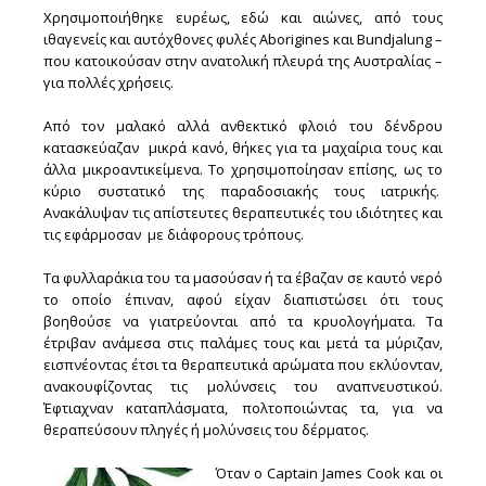
Χρησιμοποιήθηκε ευρέως, εδώ και αιώνες, από τους
ιθαγενείς και αυτόχθονες φυλές Aborigines και Bundjalung –
που κατοικούσαν στην ανατολική πλευρά της Αυστραλίας –
για πολλές χρήσεις.
Από τον μαλακό αλλά ανθεκτικό φλοιό του δένδρου
κατασκεύαζαν μικρά κανό, θήκες για τα μαχαίρια τους και
άλλα μικροαντικείμενα. Το χρησιμοποίησαν επίσης, ως το
κύριο συστατικό της παραδοσιακής τους ιατρικής.
Ανακάλυψαν τις απίστευτες θεραπευτικές του ιδιότητες και
τις εφάρμοσαν με διάφορους τρόπους.
Τα φυλλαράκια του τα μασούσαν ή τα έβαζαν σε καυτό νερό
το οποίο έπιναν, αφού είχαν διαπιστώσει ότι τους
βοηθούσε να γιατρεύονται από τα κρυολογήματα. Τα
έτριβαν ανάμεσα στις παλάμες τους και μετά τα μύριζαν,
εισπνέοντας έτσι τα θεραπευτικά αρώματα που εκλύονταν,
ανακουφίζοντας τις μολύνσεις του αναπνευστικού.
Έφτιαχναν καταπλάσματα, πολτοποιώντας τα, για να
θεραπεύσουν πληγές ή μολύνσεις του δέρματος.
Όταν ο Captain James Cook και οι