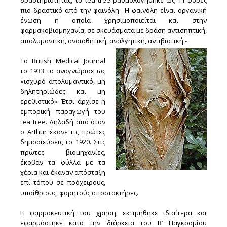
δραστηριότητάς, το tea tree βαθμολογήθηκε ως 11 φορές
πιο δραστικό από την φαινόλη. -Η φαινόλη είναι οργανική
ένωση η οποία χρησιμοποιείται και στην
φαρμακοβιομηχανία, σε σκευάσματα με δράση αντισηπτική,
απολυμαντική, αναισθητική, αναλγητική, αντιβιοτική.-
Το British Medical Journal
το 1933 το αναγνώρισε ως
«ισχυρό απολυμαντικό, μη
δηλητηριώδες και μη
ερεθιστικό». Έτσι άρχισε η
εμπορική παραγωγή του
tea tree. Δηλαδή από όταν
ο Arthur έκανε τις πρώτες
δημοσιεύσεις το 1920. Στις
πρώτες βιομηχανίες,
έκοβαν τα φύλλα με τα
χέρια και έκαναν απόσταξη
επί τόπου σε πρόχειρους,
υπαίθριους, φορητούς αποστακτήρες.
Η φαρμακευτική του χρήση, εκτιμήθηκε ιδιαίτερα και
εφαρμόστηκε κατά την διάρκεια του Β’ Παγκοσμίου