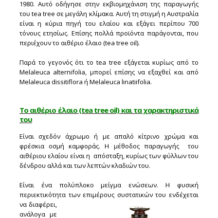
1980. Αυτό οδήγησε στην εκβιομηχάνιση της παραγωγής
του tea tree σε μεγάλη κλίμακα. Αυτή τη στιγμή η Αυστραλία
είναι η κύρια πηγή του ελαίου και εξάγει περίπου 700
τόνους ετησίως. Επίσης πολλά προϊόντα παράγονται, που
περιέχουν το αιθέριο έλαιο (tea tree oil).
Παρά το γεγονός ότι το tea tree εξάγεται κυρίως από το
Melaleuca alternifolia, μπορεί επίσης να εξαχθεί και από
Melaleuca dissitiflora ή Melaleuca linatiifolia.
Το αιθέριο έλαιο (tea tree oil) και τα χαρακτηριστικά
του
Είναι σχεδόν άχρωμο ή με απαλό κίτρινο χρώμα και
φρέσκια οσμή καμφοράς. Η μέθοδος παραγωγής του
αιθέριου ελαίου είναι η απόσταξη, κυρίως των φύλλων του
δένδρου αλλά και των λεπτών κλαδιών του.
Είναι ένα πολύπλοκο μείγμα ενώσεων. Η φυσική
περιεκτικότητα των
επιμέρους συστατικών του ενδέχεται
να διαφέρει,
ανάλογα με