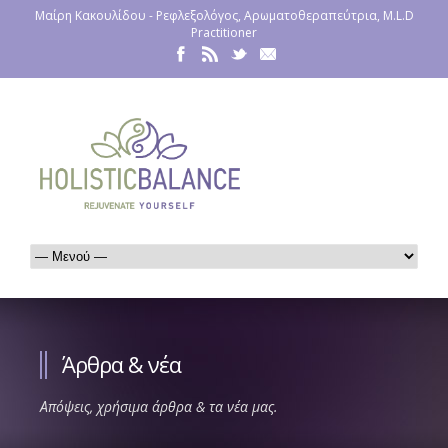
Μαίρη Κακουλίδου - Ρεφλεξολόγος, Αρωματοθεραπεύτρια, M.L.D
Practitioner
Άρθρα & νέα
Απόψεις, χρήσιμα άρθρα & τα νέα μας.