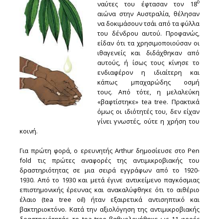
ο
ναύτες του έφτασαν τον 18
αιώνα στην Αυστραλία, θέλησαν
να δοκιμάσουν τσάι από τα φύλλα
του δένδρου αυτού. Προφανώς,
είδαν ότι τα χρησιμοποιούσαν οι
ιθαγενείς και διδάχθηκαν από
αυτούς, ή ίσως τους κίνησε το
ενδιαφέρον η ιδιαίτερη και
κάπως μπαχαρώδης οσμή
τους. Από τότε, η μελαλεύκη
«βαφτίστηκε» tea tree. Πρακτικά
όμως οι ιδιότητές του, δεν είχαν
γίνει γνωστές, ούτε η χρήση του
κοινή.
Για πρώτη φορά, ο ερευνητής Arthur δημοσίευσε στο Pen
fold τις πρώτες αναφορές της αντιμικροβιακής του
δραστηριότητας σε μια σειρά εγγράφων από το 1920-
1930. Από το 1930 και μετά έγινε αντικείμενο παγκόσμιας
επιστημονικής έρευνας και ανακαλύφθηκε ότι το αιθέριο
έλαιο (tea tree oil) ήταν εξαιρετικά αντισηπτικό και
βακτηριοκτόνο. Κατά την αξιολόγηση της αντιμικροβιακής