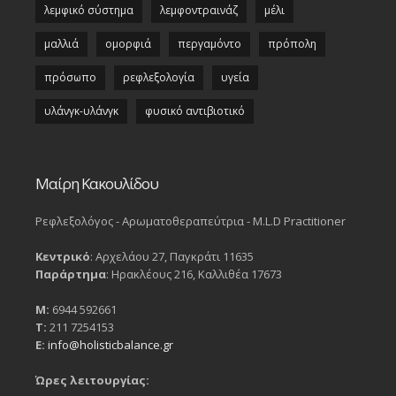
λεμφικό σύστημα
λεμφοντραινάζ
μέλι
μαλλιά
ομορφιά
περγαμόντο
πρόπολη
πρόσωπο
ρεφλεξολογία
υγεία
υλάνγκ-υλάνγκ
φυσικό αντιβιοτικό
Μαίρη Κακουλίδου
Ρεφλεξολόγος - Αρωματοθεραπεύτρια - M.L.D Practitioner
Κεντρικό
: Αρχελάου 27, Παγκράτι 11635
Παράρτημα
: Ηρακλέους 216, Καλλιθέα 17673
Μ:
6944 592661
Τ:
211 7254153
Ε:
info@holisticbalance.gr
Ώρες λειτουργίας: