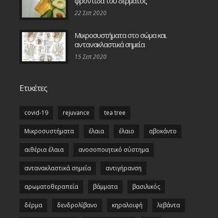
φροντίδα του δέρματος
22 Σεπ 2020
Μικροσυστήματα στο σώμα και
αντανακλαστικά σημεία
15 Σεπ 2020
Ετικέτες
covid-19
rejuvance
tea tree
Μικροσυστήματα
έλαια
έλαιο
αβοκάντο
αιθέρια έλαια
ανοσοποιητικό σύστημα
αντανακλαστικά σημεία
αντιγήρανση
αρωματοθεραπεία
βάμματα
βασιλικός
δέρμα
δενδρολίβανο
κηραλοιφή
λεβάντα