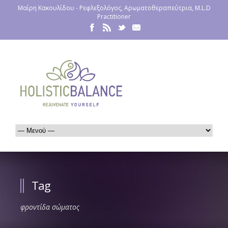
Μαίρη Κακουλίδου - Ρεφλεξολόγος, Αρωματοθεραπεύτρια, M.L.D
Practitioner
Tag
φροντίδα σώματος