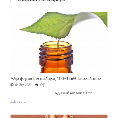
Αλφαβητικός κατάλογος 100+1 αιθέριων ελαίων
04 Απρ 2020
Off
Αγγελική (Angelica arch...
Δείτε το →