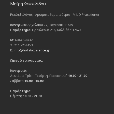
Μαίρη Κακουλίδου
Ρεφλεξολόγος - Αρωματοθεραπεύτρια - M.L.D Practitioner
Κεντρικό
: Αρχελάου 27, Παγκράτι 11635
Παράρτημα
: Ηρακλέους 216, Καλλιθέα 17673
Μ:
6944 592661
Τ:
211 7254153
Ε:
info@holisticbalance.gr
Ώρες λειτουργίας:
Κεντρικό
:
Δευτέρα, Τρίτη, Τετάρτη, Παρασκευή
10.00 - 21.00
Σάββατο
10.00 - 15.00
Παράρτημα
:
Πέμπτη
10.00 - 21.00