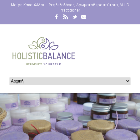
Μαίρη Κακουλίδου - Ρεφλεξολόγος, Αρωματοθεραπεύτρια, M.L.D
Practitioner