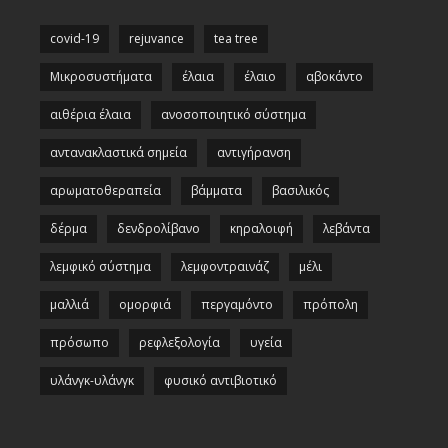
covid-19
rejuvance
tea tree
Μικροσυστήματα
έλαια
έλαιο
αβοκάντο
αιθέρια έλαια
ανοσοποιητικό σύστημα
αντανακλαστικά σημεία
αντιγήρανση
αρωματοθεραπεία
βάμματα
βασιλικός
δέρμα
δενδρολίβανο
κηραλοιφή
λεβάντα
λεμφικό σύστημα
λεμφοντραινάζ
μέλι
μαλλιά
ομορφιά
περγαμόντο
πρόπολη
πρόσωπο
ρεφλεξολογία
υγεία
υλάνγκ-υλάνγκ
φυσικό αντιβιοτικό